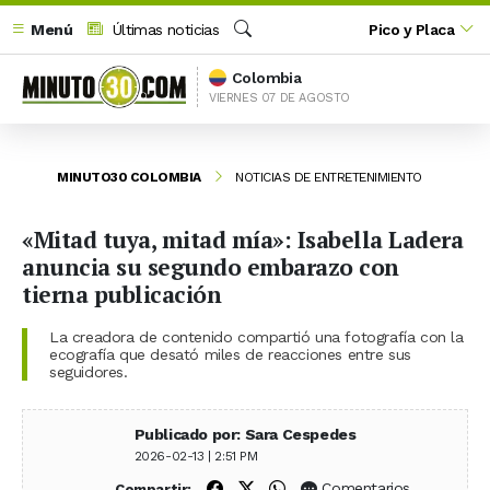
Menú
Últimas noticias
Pico y Placa
Buscar
Colombia
VIERNES 07 DE AGOSTO
MINUTO30 COLOMBIA
NOTICIAS DE ENTRETENIMIENTO
«Mitad tuya, mitad mía»: Isabella Ladera
anuncia su segundo embarazo con
tierna publicación
La creadora de contenido compartió una fotografía con la
ecografía que desató miles de reacciones entre sus
seguidores.
Publicado por: Sara Cespedes
2026-02-13 | 2:51 PM
Compartir en Facebook
Compartir en X (Twitter)
Compartir en WhatsApp
Comentarios
Compartir: