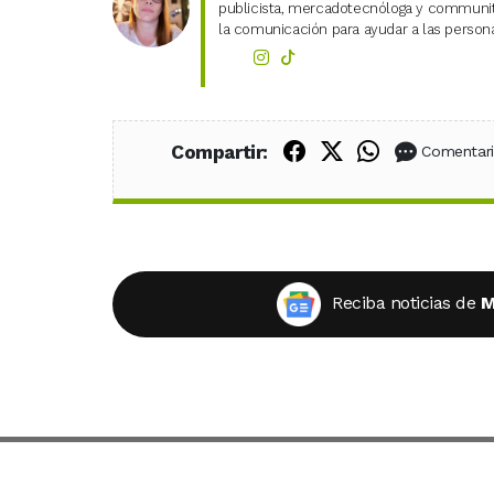
publicista, mercadotecnóloga y community
la comunicación para ayudar a las personas
Compartir en Fac
Compartir en X
Compartir
Compartir:
Comentar
Reciba noticias de
M