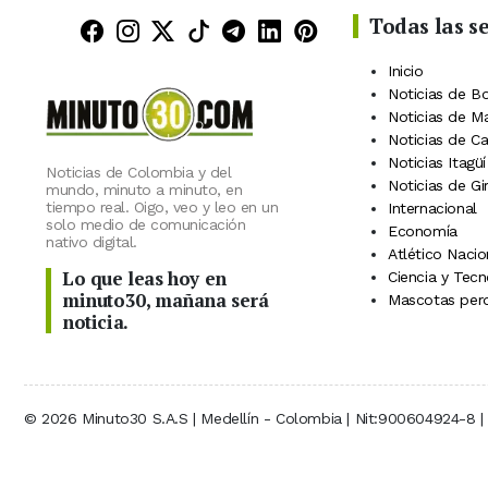
Todas las s
Minuto30 en Facebook
Minuto30 en Instagram
Minuto30 en X (Twitter)
Minuto30 en TikTok
Canal de Minuto30 en
Minuto30 en Linke
Minuto30 en Pin
Inicio
Noticias de B
Noticias de M
Noticias de C
Noticias Itagüí
Noticias de Colombia y del
Noticias de Gi
mundo, minuto a minuto, en
tiempo real. Oigo, veo y leo en un
Internacional
solo medio de comunicación
Economía
nativo digital.
Atlético Nacio
Lo que leas hoy en
Ciencia y Tecn
minuto30, mañana será
Mascotas perd
noticia.
© 2026 Minuto30 S.A.S | Medellín - Colombia | Nit:900604924-8