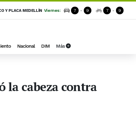
Viernes:
7
-
9
7
-
9
CO Y PLACA MEDELLÍN
iento
Nacional
DIM
Más
ó la cabeza contra