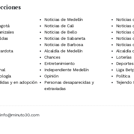
ecciones
 Telegram
dIn
terest
Noticias de Medellín
Noticias 
ogotá
Noticias de Cali
Noticias
anizales
Noticias de Bello
Noticias
aldas
Noticias de Sabaneta
Noticias 
Noticias de Barbosa
Noticias
rardota
Alcaldía de Medellín
Alcaldía
Chances
Loterías
Entretenimiento
Deportes
nal
Independiente Medellín
Liga Betp
ología
Opinión
Política
idas y en adopción
Personas desaparecidas y
Tejiendo
extraviadas
 | info@minuto30.com