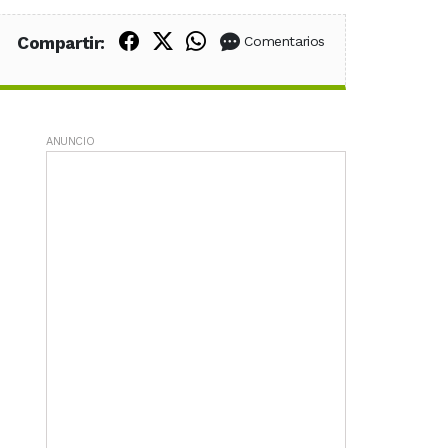
Compartir en Facebook
Compartir en X (Twitter)
Compartir en WhatsApp
Compartir:
Comentarios
ANUNCIO