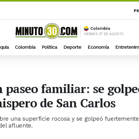
PI
Colombia
VIERNES 07 DE AGOSTO
quia
Colombia
Política
Deporte
Economía
Entretenim
 paseo familiar: se golpe
hispero de San Carlos
bre una superficie rocosa y se golpeó fuertemente
del afluente.