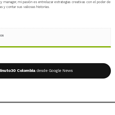
 manager, mi pasión es entrelazar estrategias creativas con el poder de
 y contar sus valiosas historias.
ebook
 (Twitter)
 en WhatsApp
ios
inuto30 Colombia
desde Google News