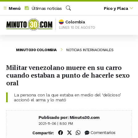
Menú
Últimas noticias
Pico y Placa
Buscar
Colombia
LUNES 10 DE AGOSTO
MINUTO30 COLOMBIA
NOTICIAS INTERNACIONALES
Militar venezolano muere en su carro
cuando estaban a punto de hacerle sexo
oral
La persona con la que estaba en medio del ‘delicioso’
accionó el arma y lo mató
Publicado por: Minuto30.com
2021-11-06 | 8:50 PM
Compartir en Facebook
Compartir en X (Twitter)
Compartir en WhatsApp
Comentarios
Compartir: