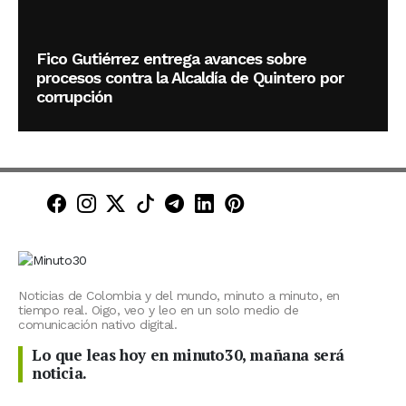
Fico Gutiérrez entrega avances sobre
procesos contra la Alcaldía de Quintero por
corrupción
Minuto30 en Facebook
Minuto30 en Instagram
Minuto30 en X (Twitter)
Minuto30 en TikTok
Canal de Minuto30 en T
Minuto30 en LinkedIn
Minuto30 en Pinte
Noticias de Colombia y del mundo, minuto a minuto, en
tiempo real. Oigo, veo y leo en un solo medio de
comunicación nativo digital.
Lo que leas hoy en minuto30, mañana será
noticia.