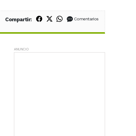
Compartir en Facebook
Compartir en X (Twitter)
Compartir en WhatsApp
Compartir:
Comentarios
ANUNCIO