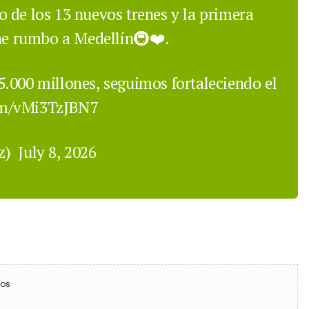
 de los 13 nuevos trenes y la primera
ene rumbo a Medellín🚇❤️.
.000 millones, seguimos fortaleciendo el
com/vMi3TzJBN7
ez)
July 8, 2026
ebook
 (Twitter)
 en WhatsApp
ios