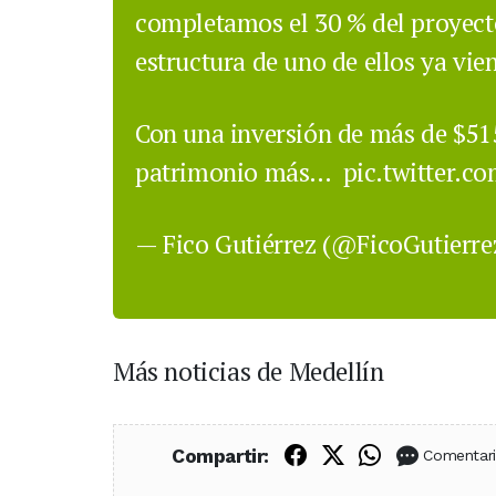
completamos el 30 % del proyecto
estructura de uno de ellos ya vi
Con una inversión de más de $515
patrimonio más…
pic.twitter.
— Fico Gutiérrez (@FicoGutierr
Más noticias de Medellín
Compartir en Fac
Compartir en X
Compartir
Compartir:
Comentar