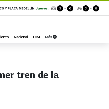
Jueves:
3
-
6
3
-
6
ICO Y PLACA MEDELLÍN
iento
Nacional
DIM
Más
mer tren de la