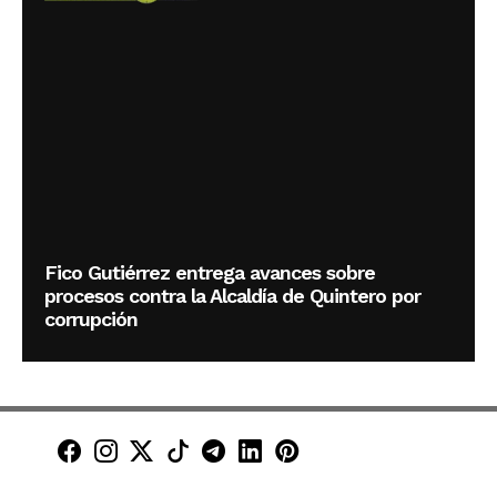
Fico Gutiérrez entrega avances sobre
procesos contra la Alcaldía de Quintero por
corrupción
Minuto30 en Facebook
Minuto30 en Instagram
Minuto30 en X (Twitter)
Minuto30 en TikTok
Canal de Minuto30 en T
Minuto30 en LinkedIn
Minuto30 en Pinte