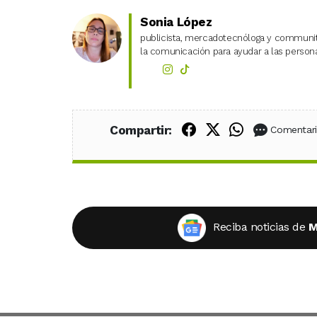
Sonia López
publicista, mercadotecnóloga y community
la comunicación para ayudar a las personas
Compartir en Fac
Compartir en X
Compartir
Compartir:
Comentar
Reciba noticias de
M