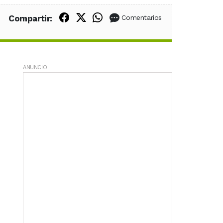
Compartir en Facebook
Compartir en X (Twitter)
Compartir en WhatsApp
Compartir:
Comentarios
ANUNCIO