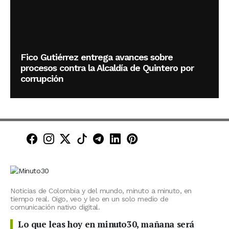
Fico Gutiérrez entrega avances sobre
procesos contra la Alcaldía de Quintero por
corrupción
Minuto30 en Facebook
Minuto30 en Instagram
Minuto30 en X (Twitter)
Minuto30 en TikTok
Canal de Minuto30 en T
Minuto30 en LinkedIn
Minuto30 en Pinte
Noticias de Colombia y del mundo, minuto a minuto, en
tiempo real. Oigo, veo y leo en un solo medio de
comunicación nativo digital.
Lo que leas hoy en minuto30, mañana será