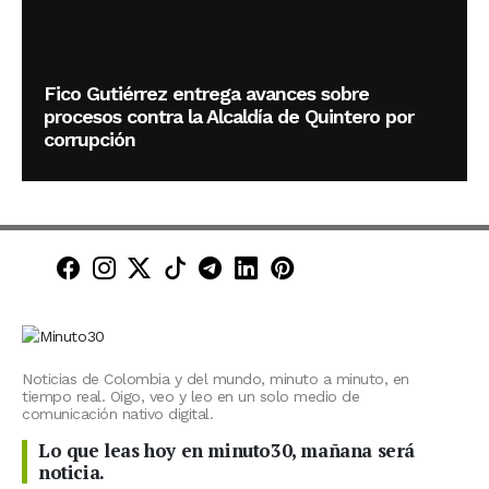
Fico Gutiérrez entrega avances sobre
procesos contra la Alcaldía de Quintero por
corrupción
Minuto30 en Facebook
Minuto30 en Instagram
Minuto30 en X (Twitter)
Minuto30 en TikTok
Canal de Minuto30 en T
Minuto30 en LinkedIn
Minuto30 en Pinte
Noticias de Colombia y del mundo, minuto a minuto, en
tiempo real. Oigo, veo y leo en un solo medio de
comunicación nativo digital.
Lo que leas hoy en minuto30, mañana será
noticia.