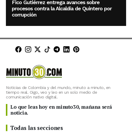
Fico Gutiérrez entrega avances sobre
procesos contra la Alcaldía de Quintero por
corrupción
Minuto30 en Facebook
Minuto30 en Instagram
Minuto30 en X (Twitter)
Minuto30 en TikTok
Canal de Minuto30 en T
Minuto30 en LinkedIn
Minuto30 en Pinte
Noticias de Colombia y del mundo, minuto a minuto, en
tiempo real. Oigo, veo y leo en un solo medio de
comunicación nativo digital.
Lo que leas hoy en minuto30, mañana será
noticia.
Todas las secciones