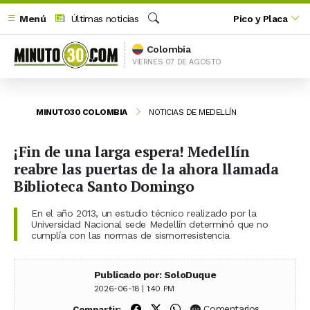
Menú
Últimas noticias
Pico y Placa
Buscar
Colombia
VIERNES 07 DE AGOSTO
MINUTO30 COLOMBIA
NOTICIAS DE MEDELLÍN
¡Fin de una larga espera! Medellín
reabre las puertas de la ahora llamada
Biblioteca Santo Domingo
En el año 2013, un estudio técnico realizado por la
Universidad Nacional sede Medellín determinó que no
cumplía con las normas de sismorresistencia
Publicado por: SoloDuque
2026-06-18 | 1:40 PM
Compartir en Facebook
Compartir en X (Twitter)
Compartir en WhatsApp
Comentarios
Compartir: