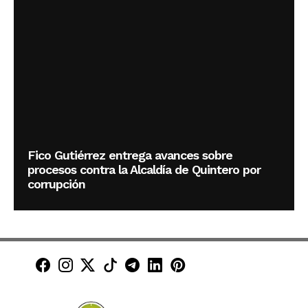
Fico Gutiérrez entrega avances sobre
procesos contra la Alcaldía de Quintero por
corrupción
Minuto30 en Facebook
Minuto30 en Instagram
Minuto30 en X (Twitter)
Minuto30 en TikTok
Canal de Minuto30 en T
Minuto30 en LinkedIn
Minuto30 en Pinte