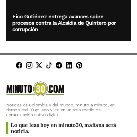
Fico Gutiérrez entrega avances sobre
procesos contra la Alcaldía de Quintero por
corrupción
Minuto30 en Facebook
Minuto30 en Instagram
Minuto30 en X (Twitter)
Minuto30 en TikTok
Canal de Minuto30 en T
Minuto30 en LinkedIn
Minuto30 en Pinte
Noticias de Colombia y del mundo, minuto a minuto, en
tiempo real. Oigo, veo y leo en un solo medio de
comunicación nativo digital.
Lo que leas hoy en minuto30, mañana será
noticia.