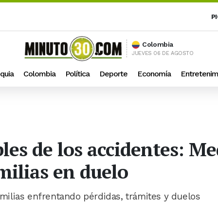
P
Colombia
JUEVES 06 DE AGOSTO
quia
Colombia
Política
Deporte
Economía
Entretenim
bles de los accidentes: Me
ilias en duelo
familias enfrentando pérdidas, trámites y duelos