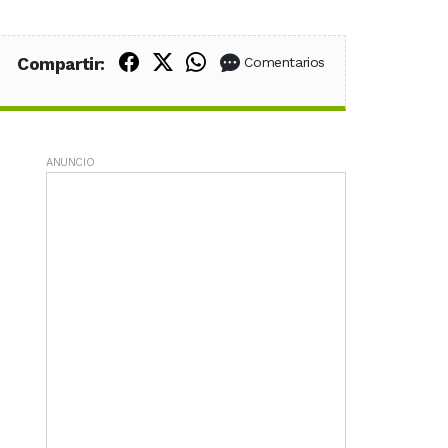
Compartir en Facebook
Compartir en X (Twitter)
Compartir en WhatsApp
Compartir:
Comentarios
ANUNCIO