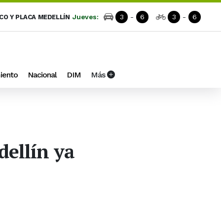
Jueves:
3
-
6
3
-
6
ICO Y PLACA MEDELLÍN
iento
Nacional
DIM
Más
dellín ya