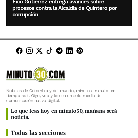
Fico Gutiérrez entrega avances sobre
procesos contra la Alcaldía de Quintero por
corrupción
Minuto30 en Facebook
Minuto30 en Instagram
Minuto30 en X (Twitter)
Minuto30 en TikTok
Canal de Minuto30 en T
Minuto30 en LinkedIn
Minuto30 en Pinte
Noticias de Colombia y del mundo, minuto a minuto, en
tiempo real. Oigo, veo y leo en un solo medio de
comunicación nativo digital.
Lo que leas hoy en minuto30, mañana será
noticia.
Todas las secciones