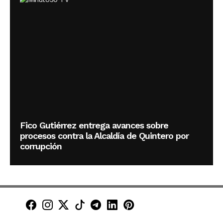
Fico Gutiérrez entrega avances sobre
procesos contra la Alcaldía de Quintero por
corrupción
Minuto30 en Facebook
Minuto30 en Instagram
Minuto30 en X (Twitter)
Minuto30 en TikTok
Canal de Minuto30 en T
Minuto30 en LinkedIn
Minuto30 en Pinte