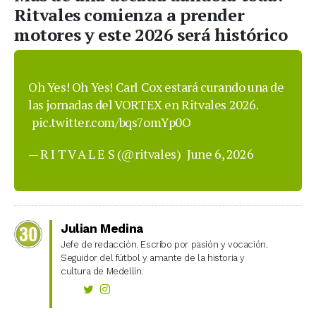
Ritvales comienza a prender
motores y este 2026 será histórico
Oh Yes! Oh Yes! Carl Cox estará curando una de
las jornadas del VORTEX en Ritvales 2026.
pic.twitter.com/bqs7omYp0O
— R I T V A L E S (@ritvales)
June 6, 2026
Julian Medina
Jefe de redacción. Escribo por pasión y vocación.
Seguidor del fútbol y amante de la historia y
cultura de Medellín.