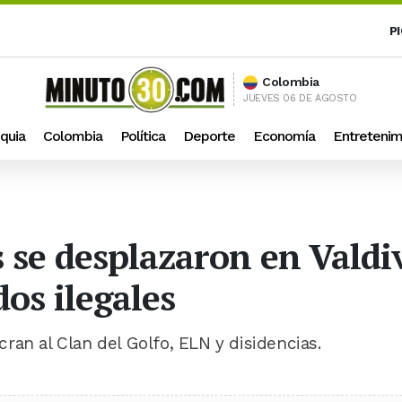
P
Colombia
JUEVES 06 DE AGOSTO
quia
Colombia
Política
Deporte
Economía
Entretenim
 se desplazaron en Valdi
os ilegales
ran al Clan del Golfo, ELN y disidencias.