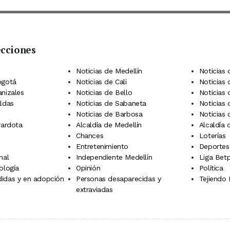
ecciones
 Telegram
dIn
terest
Noticias de Medellín
Noticias 
ogotá
Noticias de Cali
Noticias
anizales
Noticias de Bello
Noticias
aldas
Noticias de Sabaneta
Noticias 
Noticias de Barbosa
Noticias
rardota
Alcaldía de Medellín
Alcaldía
Chances
Loterías
Entretenimiento
Deportes
nal
Independiente Medellín
Liga Betp
ología
Opinión
Política
idas y en adopción
Personas desaparecidas y
Tejiendo
extraviadas