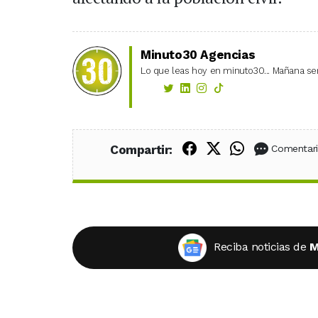
Minuto30 Agencias
Lo que leas hoy en minuto30... Mañana ser
Compartir en Fac
Compartir en X
Compartir
Compartir:
Comentar
Reciba noticias de
M