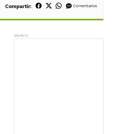
Compartir en Facebook
Compartir en X (Twitter)
Compartir en WhatsApp
Compartir:
Comentarios
ANUNCIO