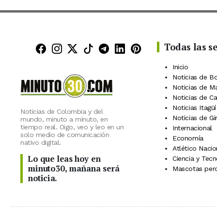
Todas las s
Minuto30 en Facebook
Minuto30 en Instagram
Minuto30 en X (Twitter)
Minuto30 en TikTok
Canal de Minuto30 en
Minuto30 en Linke
Minuto30 en Pin
Inicio
Noticias de B
Noticias de M
Noticias de C
Noticias Itagüí
Noticias de Colombia y del
Noticias de Gi
mundo, minuto a minuto, en
tiempo real. Oigo, veo y leo en un
Internacional
solo medio de comunicación
Economía
nativo digital.
Atlético Nacio
Lo que leas hoy en
Ciencia y Tecn
minuto30, mañana será
Mascotas perd
noticia.