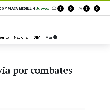
Jueves:
3
-
6
3
-
6
ICO Y PLACA MEDELLÍN
iento
Nacional
DIM
Más
via por combates