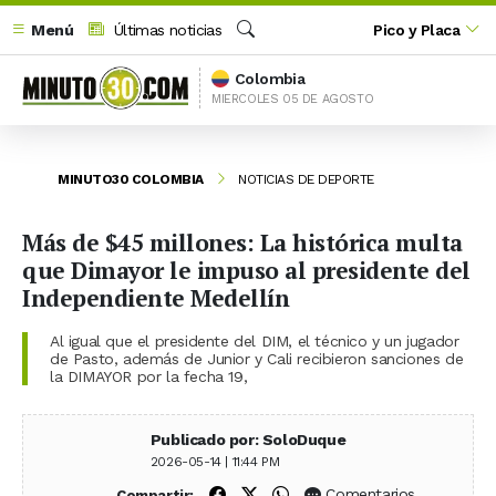
Menú
Últimas noticias
Pico y Placa
Buscar
Colombia
MIERCOLES 05 DE AGOSTO
MINUTO30 COLOMBIA
NOTICIAS DE DEPORTE
Más de $45 millones: La histórica multa
que Dimayor le impuso al presidente del
Independiente Medellín
Al igual que el presidente del DIM, el técnico y un jugador
de Pasto, además de Junior y Cali recibieron sanciones de
la DIMAYOR por la fecha 19,
Publicado por: SoloDuque
2026-05-14 | 11:44 PM
Compartir en Facebook
Compartir en X (Twitter)
Compartir en WhatsApp
Comentarios
Compartir: