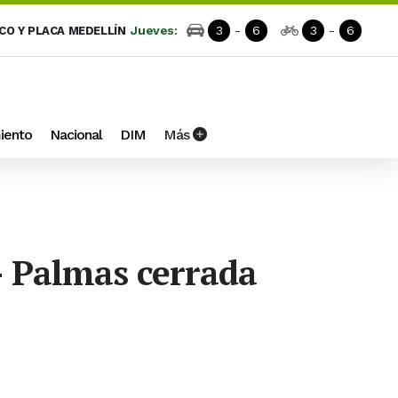
Jueves:
3
-
6
3
-
6
ICO Y PLACA MEDELLÍN
iento
Nacional
DIM
Más
 – Palmas cerrada