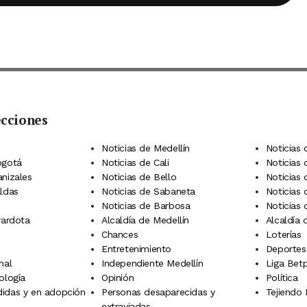
ecciones
 Telegram
dIn
terest
Noticias de Medellín
Noticias 
ogotá
Noticias de Cali
Noticias
anizales
Noticias de Bello
Noticias
aldas
Noticias de Sabaneta
Noticias 
Noticias de Barbosa
Noticias
rardota
Alcaldía de Medellín
Alcaldía
Chances
Loterías
Entretenimiento
Deportes
nal
Independiente Medellín
Liga Betp
ología
Opinión
Política
idas y en adopción
Personas desaparecidas y
Tejiendo
extraviadas