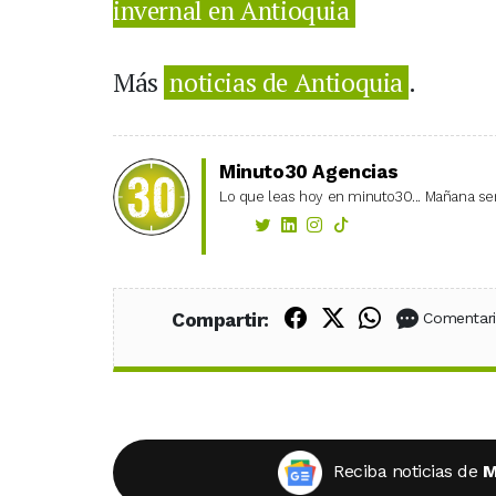
invernal en Antioquia
Más
noticias de Antioquia
.
Minuto30 Agencias
Lo que leas hoy en minuto30... Mañana ser
Compartir en Fac
Compartir en X
Compartir
Compartir:
Comentar
Reciba noticias de
M