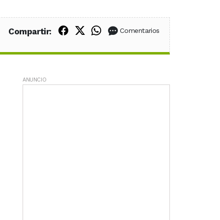
Compartir en Facebook
Compartir en X (Twitter)
Compartir en WhatsApp
Compartir:
Comentarios
ANUNCIO