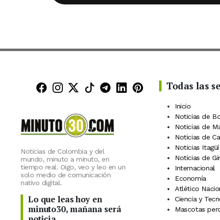
Todas las s
Minuto30 en Facebook
Minuto30 en Instagram
Minuto30 en X (Twitter)
Minuto30 en TikTok
Canal de Minuto30 en
Minuto30 en Linke
Minuto30 en Pin
Inicio
Noticias de B
Noticias de M
Noticias de C
Noticias Itagüí
Noticias de Colombia y del
Noticias de Gi
mundo, minuto a minuto, en
tiempo real. Oigo, veo y leo en un
Internacional
solo medio de comunicación
Economía
nativo digital.
Atlético Nacio
Lo que leas hoy en
Ciencia y Tecn
minuto30, mañana será
Mascotas perd
noticia.