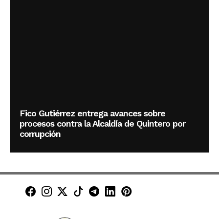
Fico Gutiérrez entrega avances sobre
procesos contra la Alcaldía de Quintero por
corrupción
Minuto30 en Facebook
Minuto30 en Instagram
Minuto30 en X (Twitter)
Minuto30 en TikTok
Canal de Minuto30 en T
Minuto30 en LinkedIn
Minuto30 en Pinte