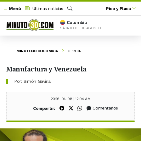
Menú
Últimas noticias
Pico y Placa
Buscar
Colombia
SÁBADO 08 DE AGOSTO
MINUTO30 COLOMBIA
OPINIÓN
Manufactura y Venezuela
Por: Simón Gaviria
2026-04-08 | 12:04 AM
Compartir en Facebook
Compartir en X (Twitter)
Compartir en WhatsApp
Comentarios
Compartir: