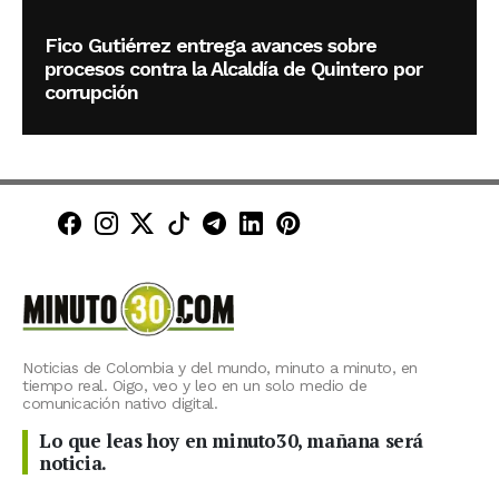
Fico Gutiérrez entrega avances sobre
procesos contra la Alcaldía de Quintero por
corrupción
Minuto30 en Facebook
Minuto30 en Instagram
Minuto30 en X (Twitter)
Minuto30 en TikTok
Canal de Minuto30 en T
Minuto30 en LinkedIn
Minuto30 en Pinte
Noticias de Colombia y del mundo, minuto a minuto, en
tiempo real. Oigo, veo y leo en un solo medio de
comunicación nativo digital.
Lo que leas hoy en minuto30, mañana será
noticia.