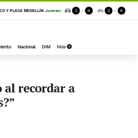
Jueves:
3
-
6
3
-
6
ICO Y PLACA MEDELLÍN
iento
Nacional
DIM
Más
 al recordar a
s?”