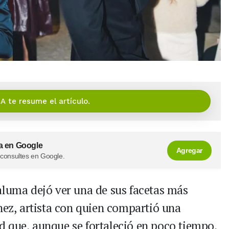
IA te resume el artículo.
a en Google
Agregar
 consultes en Google.
aluma dejó ver una de sus facetas más
nez, artista con quien compartió una
 que, aunque se fortaleció en poco tiempo,