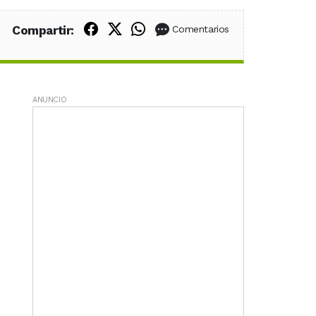
Compartir en Facebook
Compartir en X (Twitter)
Compartir en WhatsApp
Compartir:
Comentarios
ANUNCIO