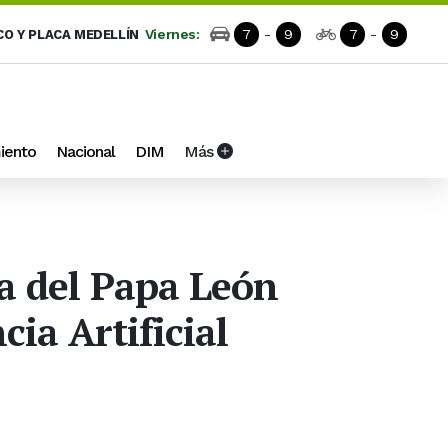
Viernes:
7
-
9
7
-
9
CO Y PLACA MEDELLÍN
iento
Nacional
DIM
Más
a del Papa León
cia Artificial