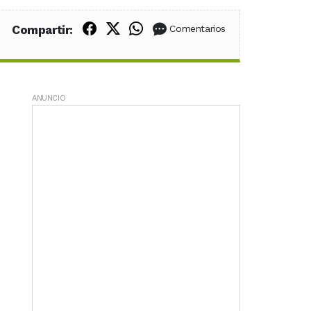
Compartir en Facebook
Compartir en X (Twitter)
Compartir en WhatsApp
Compartir:
Comentarios
ANUNCIO