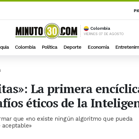
PI
Colombia
VIERNES 07 DE AGOSTO
quia
Colombia
Política
Deporte
Economía
Entretenim
S
as»: La primera encíclic
íos éticos de la Inteligen
firmar que «no existe ningún algoritmo que pueda
 aceptable»