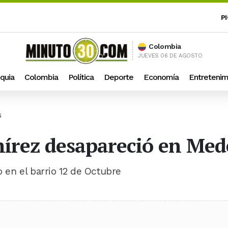
P
Colombia
JUEVES 06 DE AGOSTO
quia
Colombia
Política
Deporte
Economía
Entretenim
S
írez desapareció en Med
o en el barrio 12 de Octubre