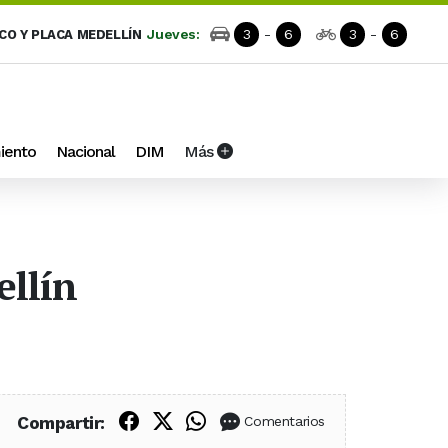
Jueves:
3
-
6
3
-
6
ICO Y PLACA MEDELLÍN
iento
Nacional
DIM
Más
ellín
Compartir en Facebook
Compartir en X (Twitter)
Compartir en WhatsApp
Compartir:
Comentarios