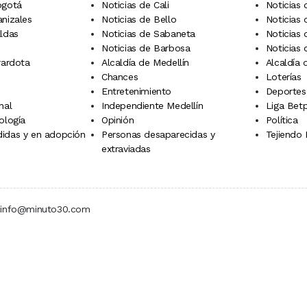
ogotá
Noticias de Cali
Noticias
anizales
Noticias de Bello
Noticias
aldas
Noticias de Sabaneta
Noticias 
Noticias de Barbosa
Noticias
rardota
Alcaldía de Medellín
Alcaldía
Chances
Loterías
Entretenimiento
Deportes
nal
Independiente Medellín
Liga Betp
ología
Opinión
Política
idas y en adopción
Personas desaparecidas y
Tejiendo
extraviadas
 | info@minuto30.com