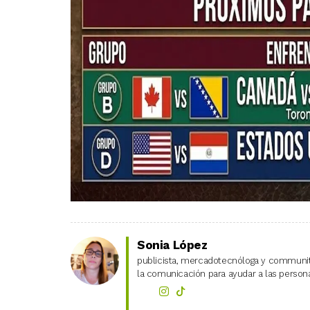
Sonia López
publicista, mercadotecnóloga y community
la comunicación para ayudar a las personas