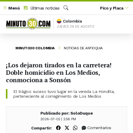
Menú
Últimas noticias
Pico y Placa
Buscar
Colombia
JUEVES 06 DE AGOSTO
MINUTO30 COLOMBIA
NOTICIAS DE ANTIOQUIA
¡Los dejaron tirados en la carretera!
Doble homicidio en Los Medios,
conmociona a Sonsón
El trágico suceso tuvo lugar en la vereda La Hondita,
perteneciente al corregimiento de Los Medios
Publicado por: SoloDuque
2026-07-02 | 2:56 PM
Compartir en Facebook
Compartir en X (Twitter)
Compartir en WhatsApp
Comentarios
Compartir: