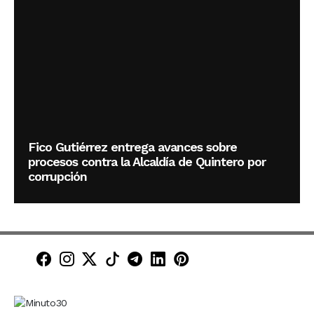
Fico Gutiérrez entrega avances sobre
procesos contra la Alcaldía de Quintero por
corrupción
Minuto30 en Facebook
Minuto30 en Instagram
Minuto30 en X (Twitter)
Minuto30 en TikTok
Canal de Minuto30 en T
Minuto30 en LinkedIn
Minuto30 en Pinte