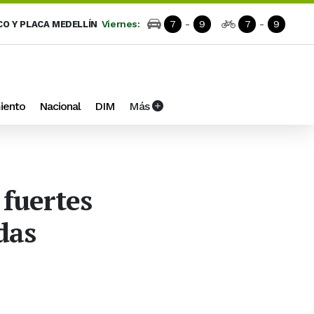
Viernes:
7
-
9
7
-
9
CO Y PLACA MEDELLÍN
iento
Nacional
DIM
Más
 fuertes
das