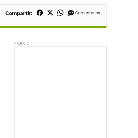
Compartir en Facebook
Compartir en X (Twitter)
Compartir en WhatsApp
Compartir:
Comentarios
ANUNCIO