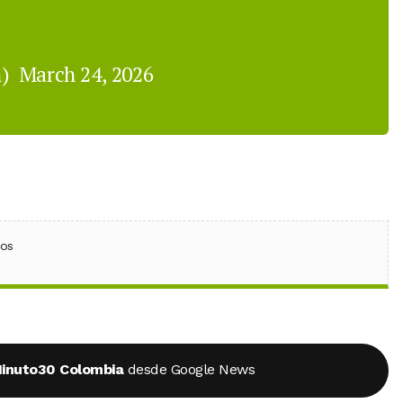
n)
March 24, 2026
ebook
 (Twitter)
 en WhatsApp
ios
inuto30 Colombia
desde Google News