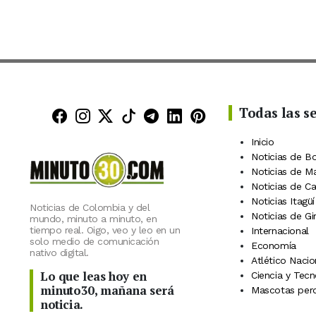
Todas las s
Minuto30 en Facebook
Minuto30 en Instagram
Minuto30 en X (Twitter)
Minuto30 en TikTok
Canal de Minuto30 en
Minuto30 en Linke
Minuto30 en Pin
Inicio
Noticias de B
Noticias de M
Noticias de C
Noticias Itagüí
Noticias de Colombia y del
Noticias de Gi
mundo, minuto a minuto, en
tiempo real. Oigo, veo y leo en un
Internacional
solo medio de comunicación
Economía
nativo digital.
Atlético Nacio
Lo que leas hoy en
Ciencia y Tecn
minuto30, mañana será
Mascotas perd
noticia.