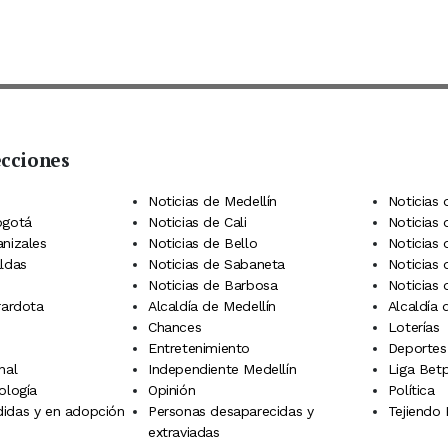
ecciones
 Telegram
dIn
terest
Noticias de Medellín
Noticias 
ogotá
Noticias de Cali
Noticias
anizales
Noticias de Bello
Noticias
aldas
Noticias de Sabaneta
Noticias 
Noticias de Barbosa
Noticias
rardota
Alcaldía de Medellín
Alcaldía
Chances
Loterías
Entretenimiento
Deportes
nal
Independiente Medellín
Liga Betp
ología
Opinión
Política
idas y en adopción
Personas desaparecidas y
Tejiendo
extraviadas