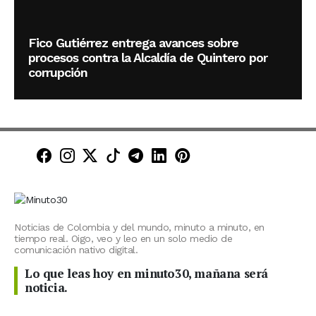
Fico Gutiérrez entrega avances sobre
procesos contra la Alcaldía de Quintero por
corrupción
Minuto30 en Facebook
Minuto30 en Instagram
Minuto30 en X (Twitter)
Minuto30 en TikTok
Canal de Minuto30 en T
Minuto30 en LinkedIn
Minuto30 en Pinte
Noticias de Colombia y del mundo, minuto a minuto, en
tiempo real. Oigo, veo y leo en un solo medio de
comunicación nativo digital.
Lo que leas hoy en minuto30, mañana será
noticia.