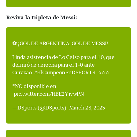
Reviva la tripleta de Messi:
⚽️ ¡GOL DE ARGENTINA, GOL DE MESSI!
Linda asistencia de Lo Celso para el 10, que
definió de derecha para el 1-0 ante
Curazao.
#ElCampeonEnDSPORTS
⭐️⭐️⭐️
*NO disponible en
pic.twitter.com/HBE2YivwPN
— DSports (@DSports)
March 28, 2023