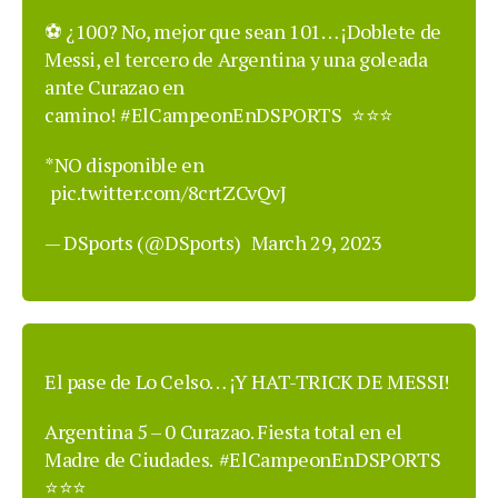
⚽️ ¿100? No, mejor que sean 101… ¡Doblete de
Messi, el tercero de Argentina y una goleada
ante Curazao en
camino!
#ElCampeonEnDSPORTS
⭐️⭐️⭐️
*NO disponible en
pic.twitter.com/8crtZCvQvJ
— DSports (@DSports)
March 29, 2023
El pase de Lo Celso… ¡Y HAT-TRICK DE MESSI!
Argentina 5 – 0 Curazao. Fiesta total en el
Madre de Ciudades.
#ElCampeonEnDSPORTS
⭐️⭐️⭐️