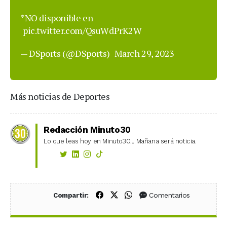
*NO disponible en
pic.twitter.com/QsuWdPrK2W
— DSports (@DSports)
March 29, 2023
Más noticias de Deportes
Redacción Minuto30
Lo que leas hoy en Minuto30... Mañana será noticia.
Compartir en Facebook
Compartir en X (Twitter)
Compartir en WhatsApp
Comentarios
Compartir: