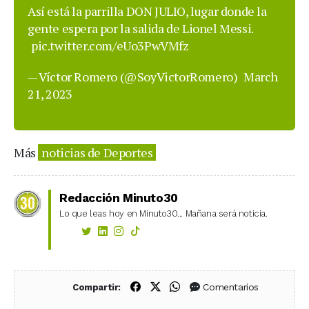
Así está la parrilla DON JULIO, lugar donde la
gente espera por la salida de Lionel Messi.
pic.twitter.com/eUo3PwVMfz
— Víctor Romero (@SoyVictorRomero)
March
21, 2023
Más
noticias de Deportes
Redacción Minuto30
Lo que leas hoy en Minuto30... Mañana será noticia.
Compartir en Facebook
Compartir en X (Twitter)
Compartir en WhatsApp
Comentarios
Compartir: