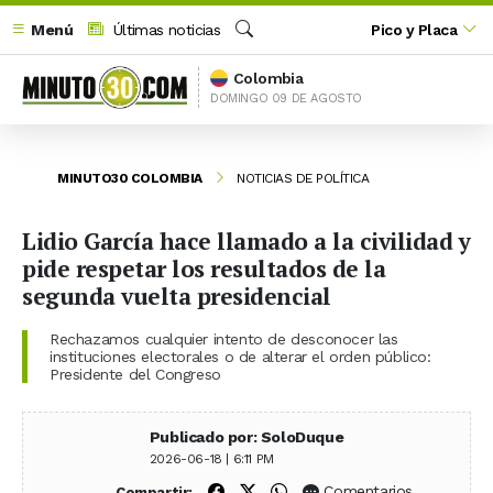
Menú
Últimas noticias
Pico y Placa
Buscar
Colombia
DOMINGO 09 DE AGOSTO
MINUTO30 COLOMBIA
NOTICIAS DE POLÍTICA
Lidio García hace llamado a la civilidad y
pide respetar los resultados de la
segunda vuelta presidencial
Rechazamos cualquier intento de desconocer las
instituciones electorales o de alterar el orden público:
Presidente del Congreso
Publicado por: SoloDuque
2026-06-18 | 6:11 PM
Compartir en Facebook
Compartir en X (Twitter)
Compartir en WhatsApp
Comentarios
Compartir: