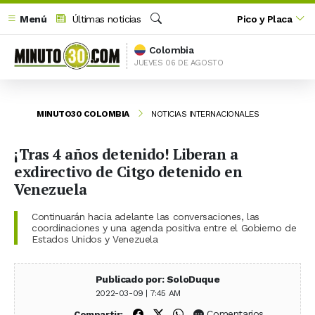
Menú
Últimas noticias
Pico y Placa
Buscar
Colombia
JUEVES 06 DE AGOSTO
MINUTO30 COLOMBIA
NOTICIAS INTERNACIONALES
¡Tras 4 años detenido! Liberan a
exdirectivo de Citgo detenido en
Venezuela
Continuarán hacia adelante las conversaciones, las
coordinaciones y una agenda positiva entre el Gobierno de
Estados Unidos y Venezuela
Publicado por: SoloDuque
2022-03-09 | 7:45 AM
Compartir en Facebook
Compartir en X (Twitter)
Compartir en WhatsApp
Comentarios
Compartir: