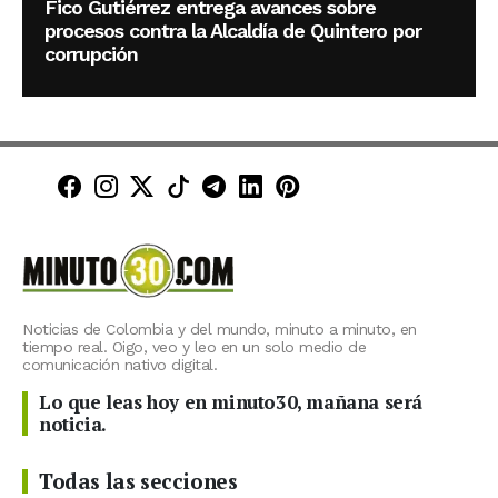
Fico Gutiérrez entrega avances sobre
procesos contra la Alcaldía de Quintero por
corrupción
Minuto30 en Facebook
Minuto30 en Instagram
Minuto30 en X (Twitter)
Minuto30 en TikTok
Canal de Minuto30 en T
Minuto30 en LinkedIn
Minuto30 en Pinte
Noticias de Colombia y del mundo, minuto a minuto, en
tiempo real. Oigo, veo y leo en un solo medio de
comunicación nativo digital.
Lo que leas hoy en minuto30, mañana será
noticia.
Todas las secciones