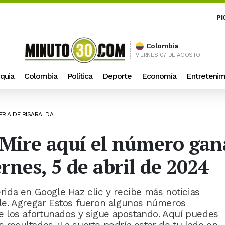
PI
Colombia
VIERNES 07 DE AGOSTO
quia
Colombia
Política
Deporte
Economía
Entretenim
ERIA DE RISARALDA
 Mire aquí el número gana
rnes, 5 de abril de 2024
ida en Google Haz clic y recibe más noticias
le. Agregar Estos fueron algunos números
e los afortunados y sigue apostando. Aquí puedes