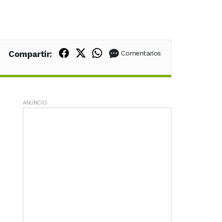
Compartir en Facebook
Compartir en X (Twitter)
Compartir en WhatsApp
Compartir:
Comentarios
ANUNCIO