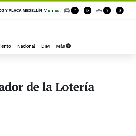
Viernes:
7
-
9
7
-
9
CO Y PLACA MEDELLÍN
iento
Nacional
DIM
Más
dor de la Lotería