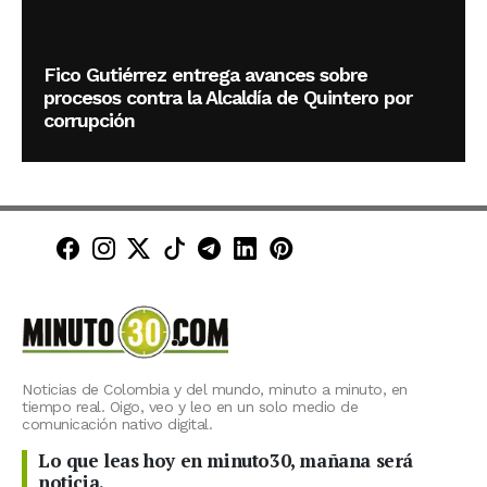
Fico Gutiérrez entrega avances sobre
procesos contra la Alcaldía de Quintero por
corrupción
Minuto30 en Facebook
Minuto30 en Instagram
Minuto30 en X (Twitter)
Minuto30 en TikTok
Canal de Minuto30 en T
Minuto30 en LinkedIn
Minuto30 en Pinte
Noticias de Colombia y del mundo, minuto a minuto, en
tiempo real. Oigo, veo y leo en un solo medio de
comunicación nativo digital.
Lo que leas hoy en minuto30, mañana será
noticia.