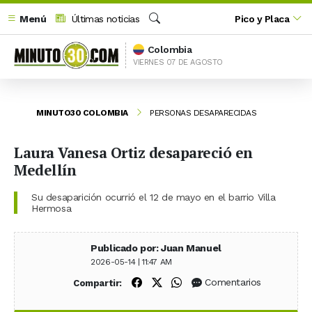
Menú
Últimas noticias
Pico y Placa
Buscar
Colombia
VIERNES 07 DE AGOSTO
MINUTO30 COLOMBIA
PERSONAS DESAPARECIDAS
Laura Vanesa Ortiz desapareció en
Medellín
Su desaparición ocurrió el 12 de mayo en el barrio Villa
Hermosa
Publicado por: Juan Manuel
2026-05-14 | 11:47 AM
Compartir en Facebook
Compartir en X (Twitter)
Compartir en WhatsApp
Comentarios
Compartir: