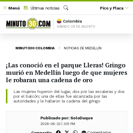
Menú
Últimas noticias
Pico y Placa
Buscar
Colombia
SÁBADO 08 DE AGOSTO
MINUTO30 COLOMBIA
NOTICIAS DE MEDELLÍN
¡Las conoció en el parque Lleras! Gringo
murió en Medellín luego de que mujeres
le robaran una cadena de oro
Las mujeres huyeron del lugar, dos por las escaleras y dos
por el balcón; una de ellas fue alcanzada por las
autoridades y le hallaron la cadena del gringo
Publicado por: SoloDuque
2026-06-23 | 3:51 PM
Compartir en Facebook
Compartir en X (Twitter)
Compartir en WhatsApp
Comentarios
Compartir: