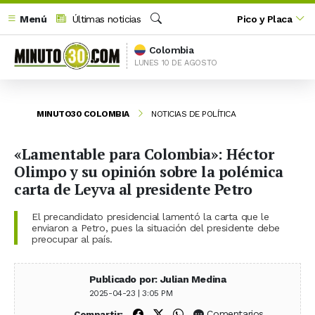
Menú
Últimas noticias
Pico y Placa
Buscar
Colombia
LUNES 10 DE AGOSTO
MINUTO30 COLOMBIA
NOTICIAS DE POLÍTICA
«Lamentable para Colombia»: Héctor
Olimpo y su opinión sobre la polémica
carta de Leyva al presidente Petro
El precandidato presidencial lamentó la carta que le
enviaron a Petro, pues la situación del presidente debe
preocupar al país.
Publicado por: Julian Medina
2025-04-23 | 3:05 PM
Compartir en Facebook
Compartir en X (Twitter)
Compartir en WhatsApp
Comentarios
Compartir: