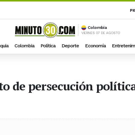
PI
Colombia
VIERNES 07 DE AGOSTO
quia
Colombia
Política
Deporte
Economía
Entretenim
o de persecución polític