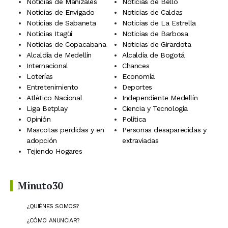
Noticias de Manizales
Noticias de Bello
Noticias de Envigado
Noticias de Caldas
Noticias de Sabaneta
Noticias de La Estrella
Noticias Itagüí
Noticias de Barbosa
Noticias de Copacabana
Noticias de Girardota
Alcaldía de Medellín
Alcaldía de Bogotá
Internacional
Chances
Loterías
Economía
Entretenimiento
Deportes
Atlético Nacional
Independiente Medellín
Liga Betplay
Ciencia y Tecnología
Opinión
Política
Mascotas perdidas y en
Personas desaparecidas y
adopción
extraviadas
Tejiendo Hogares
Minuto30
¿QUIÉNES SOMOS?
¿CÓMO ANUNCIAR?