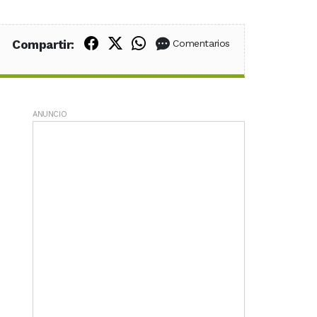
Compartir en Facebook
Compartir en X (Twitter)
Compartir en WhatsApp
Compartir:
Comentarios
ANUNCIO