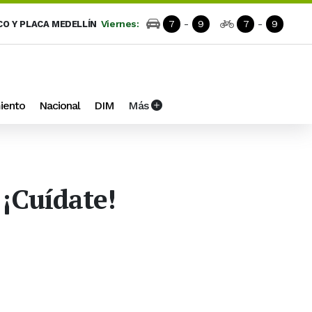
Viernes:
7
-
9
7
-
9
CO Y PLACA MEDELLÍN
iento
Nacional
DIM
Más
¡Cuídate!