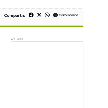
Compartir en Facebook
Compartir en X (Twitter)
Compartir en WhatsApp
Compartir:
Comentarios
ANUNCIO