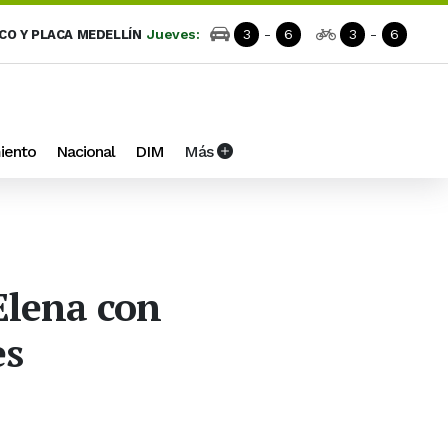
Jueves:
3
-
6
3
-
6
ICO Y PLACA MEDELLÍN
iento
Nacional
DIM
Más
 Elena con
es