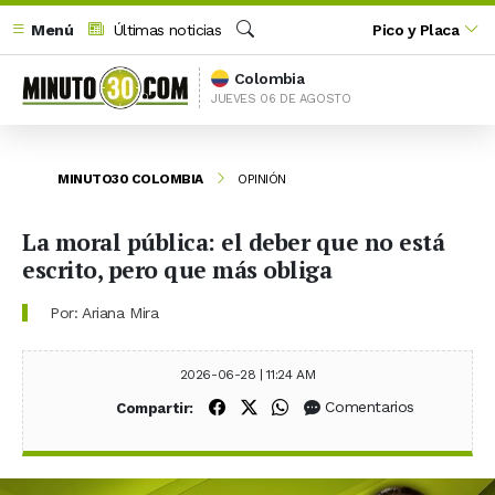
Menú
Últimas noticias
Pico y Placa
Buscar
Colombia
JUEVES 06 DE AGOSTO
MINUTO30 COLOMBIA
OPINIÓN
La moral pública: el deber que no está
escrito, pero que más obliga
Por: Ariana Mira
2026-06-28 | 11:24 AM
Compartir en Facebook
Compartir en X (Twitter)
Compartir en WhatsApp
Comentarios
Compartir: