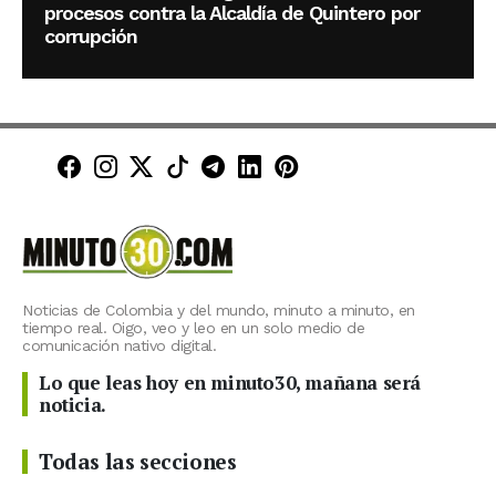
procesos contra la Alcaldía de Quintero por
corrupción
Minuto30 en Facebook
Minuto30 en Instagram
Minuto30 en X (Twitter)
Minuto30 en TikTok
Canal de Minuto30 en T
Minuto30 en LinkedIn
Minuto30 en Pinte
Noticias de Colombia y del mundo, minuto a minuto, en
tiempo real. Oigo, veo y leo en un solo medio de
comunicación nativo digital.
Lo que leas hoy en minuto30, mañana será
noticia.
Todas las secciones