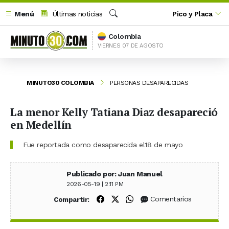
Menú
Últimas noticias
Pico y Placa
Buscar
Colombia
VIERNES 07 DE AGOSTO
MINUTO30 COLOMBIA
PERSONAS DESAPARECIDAS
La menor Kelly Tatiana Diaz desapareció
en Medellín
Fue reportada como desaparecida el18 de mayo
Publicado por: Juan Manuel
2026-05-19 | 2:11 PM
Compartir en Facebook
Compartir en X (Twitter)
Compartir en WhatsApp
Comentarios
Compartir: