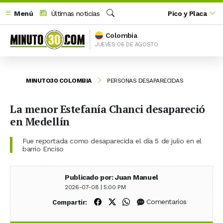
Menú
Últimas noticias
Pico y Placa
Buscar
Colombia
JUEVES 06 DE AGOSTO
MINUTO30 COLOMBIA
PERSONAS DESAPARECIDAS
La menor Estefanía Chanci desapareció
en Medellín
Fue reportada como desaparecida el día 5 de julio en el
barrio Enciso
Publicado por: Juan Manuel
2026-07-08 | 5:00 PM
Compartir en Facebook
Compartir en X (Twitter)
Compartir en WhatsApp
Comentarios
Compartir: