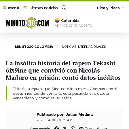
Menú
Últimas noticias
Pico y Placa
Buscar
Colombia
VIERNES 07 DE AGOSTO
MINUTO30 COLOMBIA
NOTICIAS INTERNACIONALES
La insólita historia del rapero Tekashi
6ix9ine que convivió con Nicolás
Maduro en prisión: contó datos inéditos
Tekashi aseguró que Maduro olía a mier… Además contó
cosas inéditas de cómo la está pasando el dictador
venezolano y cómo es su celda.
Publicado por: Julian Medina
2026-04-06 | 10:15 AM
Compartir en Facebook
Compartir en X (Twitter)
Compartir en WhatsApp
Comentarios
Compartir: