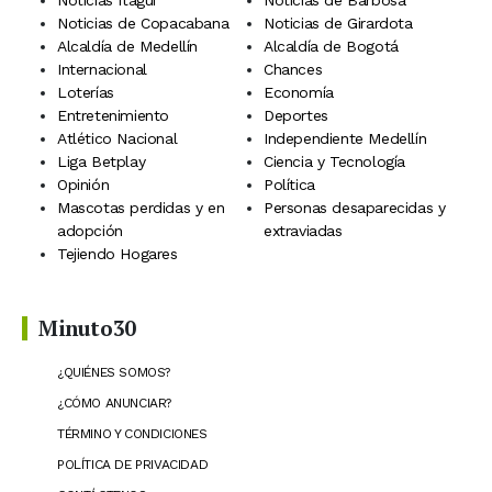
Noticias Itagüí
Noticias de Barbosa
Noticias de Copacabana
Noticias de Girardota
Alcaldía de Medellín
Alcaldía de Bogotá
Internacional
Chances
Loterías
Economía
Entretenimiento
Deportes
Atlético Nacional
Independiente Medellín
Liga Betplay
Ciencia y Tecnología
Opinión
Política
Mascotas perdidas y en
Personas desaparecidas y
adopción
extraviadas
Tejiendo Hogares
Minuto30
¿QUIÉNES SOMOS?
¿CÓMO ANUNCIAR?
TÉRMINO Y CONDICIONES
POLÍTICA DE PRIVACIDAD