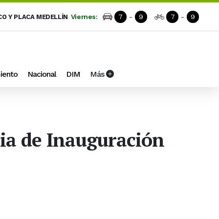
Viernes:
7
-
9
7
-
9
CO Y PLACA MEDELLÍN
iento
Nacional
DIM
Más
ia de Inauguración