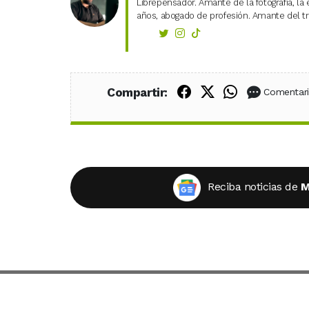
Librepensador. Amante de la fotografía, la 
años, abogado de profesión. Amante del tra
Compartir en Fac
Compartir en X
Compartir
Compartir:
Comentar
Reciba noticias de
M