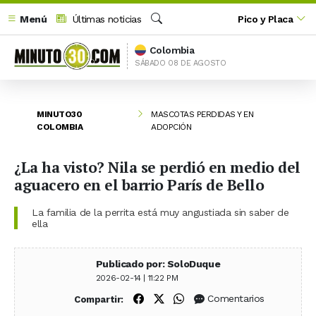
Menú
Últimas noticias
Pico y Placa
Buscar
Colombia
SÁBADO 08 DE AGOSTO
MINUTO30
MASCOTAS PERDIDAS Y EN
COLOMBIA
ADOPCIÓN
¿La ha visto? Nila se perdió en medio del
aguacero en el barrio París de Bello
La familia de la perrita está muy angustiada sin saber de
ella
Publicado por: SoloDuque
2026-02-14 | 11:22 PM
Compartir en Facebook
Compartir en X (Twitter)
Compartir en WhatsApp
Comentarios
Compartir: