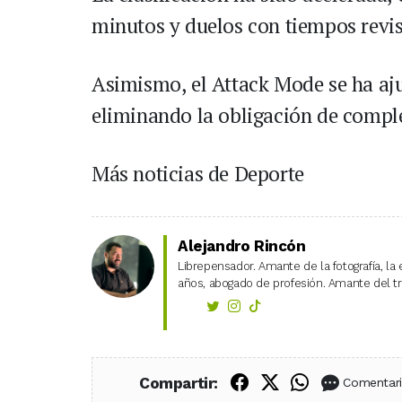
minutos y duelos con tiempos revi
Asimismo, el Attack Mode se ha aj
eliminando la obligación de comple
Más noticias de Deporte
Alejandro Rincón
Librepensador. Amante de la fotografía, la 
años, abogado de profesión. Amante del tra
Compartir en Fac
Compartir en X
Compartir
Compartir:
Comentar