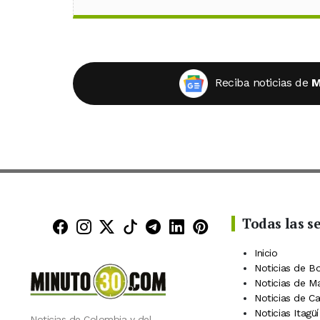
Reciba noticias de
M
Todas las s
Minuto30 en Facebook
Minuto30 en Instagram
Minuto30 en X (Twitter)
Minuto30 en TikTok
Canal de Minuto30 en
Minuto30 en Linke
Minuto30 en Pin
Inicio
Noticias de B
Noticias de M
Noticias de C
Noticias Itagüí
Noticias de Colombia y del