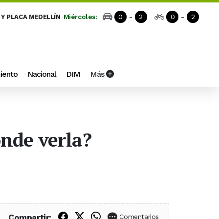
Miércoles:
0
-
2
0
-
2
 Y PLACA MEDELLÍN
iento
Nacional
DIM
Más
ónde verla?
Compartir en Facebook
Compartir en X (Twitter)
Compartir en WhatsApp
Compartir:
Comentarios