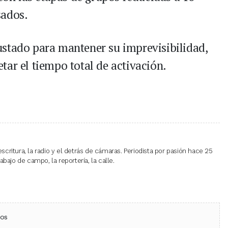
sados.
ustado para mantener su imprevisibilidad,
tar el tiempo total de activación.
escritura, la radio y el detrás de cámaras. Periodista por pasión hace 25
bajo de campo, la reportería, la calle.
ebook
 (Twitter)
 en WhatsApp
ios