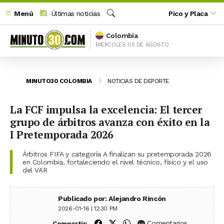
Menú
Últimas noticias
Pico y Placa
Buscar
Colombia
MIERCOLES 05 DE AGOSTO
MINUTO30 COLOMBIA
NOTICIAS DE DEPORTE
La FCF impulsa la excelencia: El tercer
grupo de árbitros avanza con éxito en la
I Pretemporada 2026
Árbitros FIFA y categoría A finalizan su pretemporada 2026
en Colombia, fortaleciendo el nivel técnico, físico y el uso
del VAR
Publicado por: Alejandro Rincón
2026-01-16 | 12:30 PM
Compartir en Facebook
Compartir en X (Twitter)
Compartir en WhatsApp
Comentarios
Compartir: