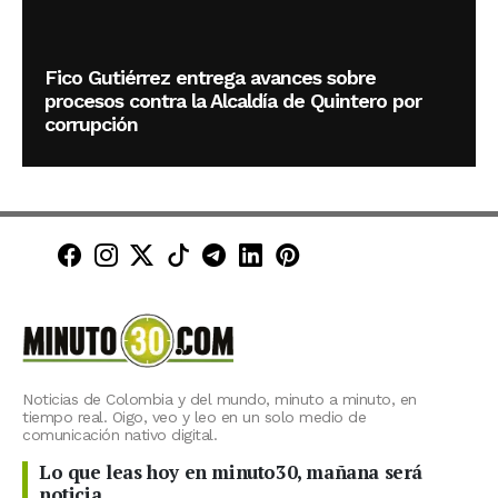
Fico Gutiérrez entrega avances sobre
procesos contra la Alcaldía de Quintero por
corrupción
Minuto30 en Facebook
Minuto30 en Instagram
Minuto30 en X (Twitter)
Minuto30 en TikTok
Canal de Minuto30 en T
Minuto30 en LinkedIn
Minuto30 en Pinte
Noticias de Colombia y del mundo, minuto a minuto, en
tiempo real. Oigo, veo y leo en un solo medio de
comunicación nativo digital.
Lo que leas hoy en minuto30, mañana será
noticia.